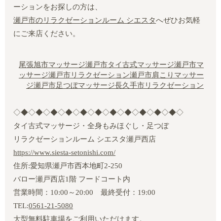
ーションをお探しの方は、
瀬戸市のリラクゼーションルーム シエスタ
へぜひお気軽
にご来店ください。
尾張旭市マッサージ
瀬戸市タイ古式マッサージ
瀬戸市マ
ッサージ
瀬戸市リラクゼーション
瀬戸市肩こりマッサー
ジ
瀬戸市足つぼマッサージ
長久手市リラクゼーション
◇◆◇◆◇◆◇◆◇◆◇◆◇◆◇◆◇◆◇◆◇◆◇
タイ古式マッサージ・全身もみほぐし・足つぼ
リラクゼーションルーム シエスタ瀬戸西店
https://www.siesta-setonishi.com/
住所:愛知県瀬戸市西本地町2‐250
バロー瀬戸西店1階 フードコート内
営業時間：10:00～20:00 最終受付：19:00
TEL:
0561-21-5080
大型無料駐車場をご利用いただけます。