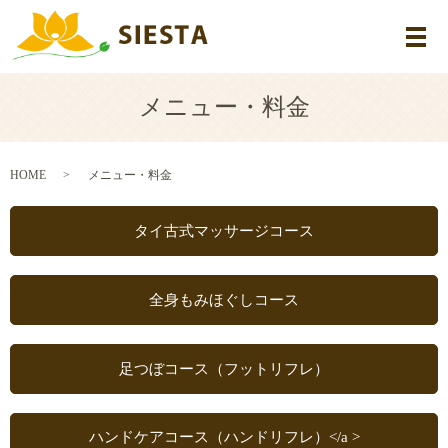
メ
メニュー・料金
HOME
メニュー・料金
タイ古式
マッサージコース
全身もみほぐし
コース
足つぼコース
（フットリフレ）
ハンドケアコース
（ハンドリフレ）</a >