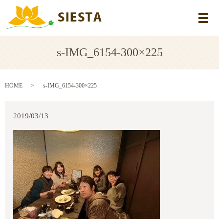
メ
s-IMG_6154-300×225
HOME
s-IMG_6154-300×225
2019/03/13