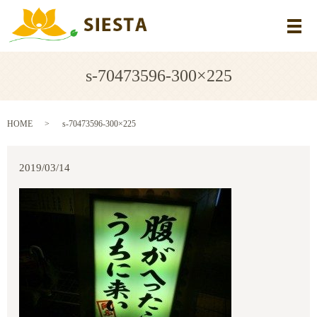
メ
s-70473596-300×225
HOME
s-70473596-300×225
2019/03/14