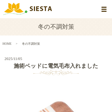
メ
冬の不調対策
HOME
冬の不調対策
2025/11/05
施術ベッドに電気毛布入れました