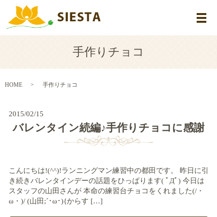
メ
手作りチョコ
HOME
手作りチョコ
2015/02/15
バレンタイン続編♪手作りチョコに感謝
こんにちは!(^^)!ランニングマン練習中の都田です。 昨日に引
き続きバレンタインデーの話題をひっぱります( ﾟДﾟ) 今日は
スタッフの山田さんが 本命の練習台チョコをくれました(/・
ω・)/ (山田;´･ω･){からす […]