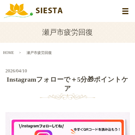
メ
瀬戸市疲労回復
HOME
瀬戸市疲労回復
2026/04/10
Instagramフォローで＋5分🎁ポイントケ
ア