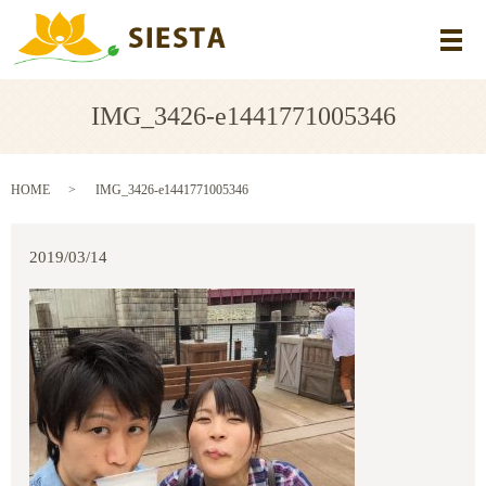
メ
IMG_3426-e1441771005346
HOME
IMG_3426-e1441771005346
2019/03/14