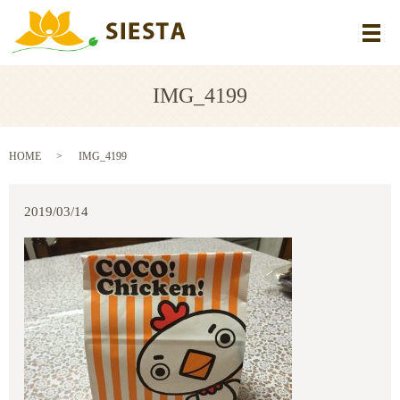
メ
IMG_4199
HOME
IMG_4199
2019/03/14