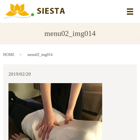
メ
menu02_img014
HOME
menu02_img014
2019/02/20