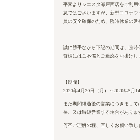
平素よりシエスタ瀬戸西店をご利用
急ではございますが、新型コロナウ
員の安全確保のため、臨時休業の延
誠に勝手ながら下記の期間は、臨時
皆様にはご不備とご迷惑をお掛けし
【期間】
2020
年
4
月
20
日（月）～
2020
年
5
月
1
また期間経過後の営業につきまして
長、又は時短営業する場合がありま
何卒ご理解の程、宜しくお願い致し