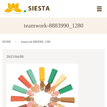
メ
teamwork-8883990_1280
HOME
teamwork-8883990_1280
2025/04/08