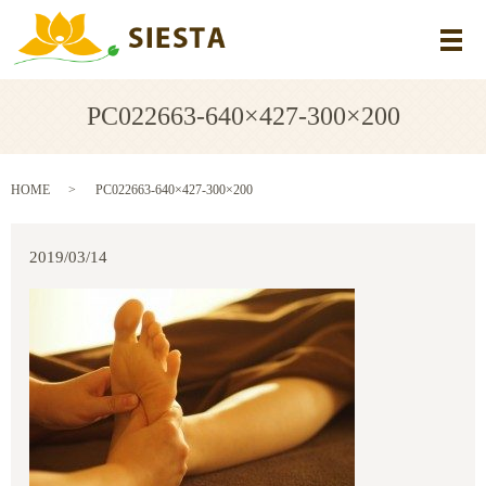
メ
PC022663-640×427-300×200
HOME
PC022663-640×427-300×200
2019/03/14