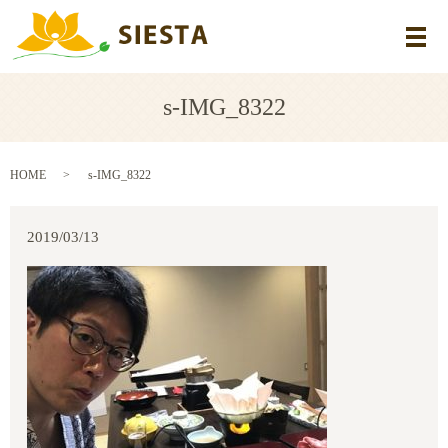
メ
s-IMG_8322
HOME
s-IMG_8322
2019/03/13