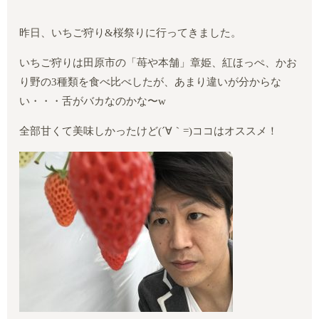
昨日、いちご狩り
&
桜祭りに行ってきました。
いちご狩りは田原市の「苺や本舗」章姫、紅ほっぺ、かお
り野の
3
種類を食べ比べしたが、あまり違いが分からな
い・・・舌がバカなのかな〜
w
全部甘くて美味しかったけど
(
´∀｀
=)
ココはオススメ！