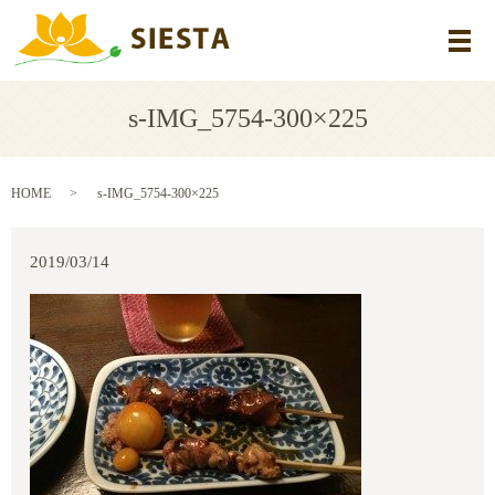
メ
s-IMG_5754-300×225
HOME
s-IMG_5754-300×225
2019/03/14