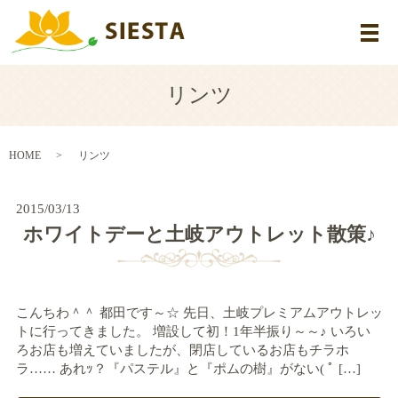
メ
リンツ
HOME
リンツ
2015/03/13
ホワイトデーと土岐アウトレット散策♪
こんちわ＾＾ 都田です～☆ 先日、土岐プレミアムアウトレッ
トに行ってきました。 増設して初！1年半振り～～♪ いろい
ろお店も増えていましたが、閉店しているお店もチラホ
ラ…… あれｯ？『パステル』と『ポムの樹』がない( ﾟ […]