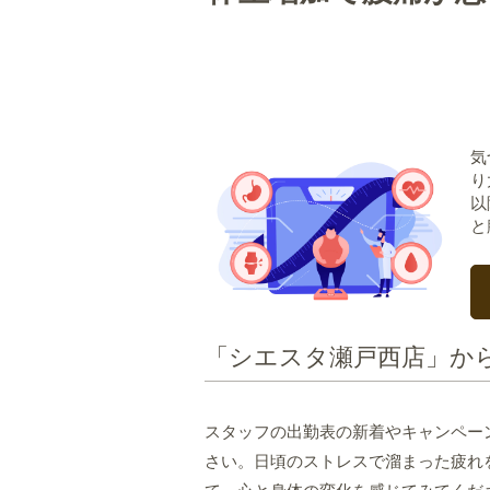
気
り
以
と
「シエスタ瀬戸西店」か
スタッフの出勤表の新着やキャンペー
さい。日頃のストレスで溜まった疲れ