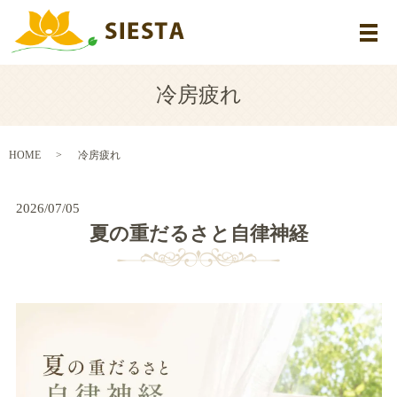
メ
冷房疲れ
HOME
冷房疲れ
2026/07/05
夏の重だるさと自律神経