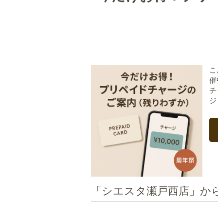
こ
催
チ
ジ
「シエスタ瀬戸西店」か