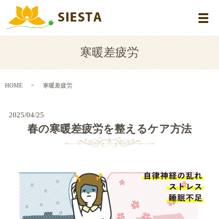
メ
寒暖差疲労
HOME
寒暖差疲労
2025/04/25
春の寒暖差疲労を整えるケア方法