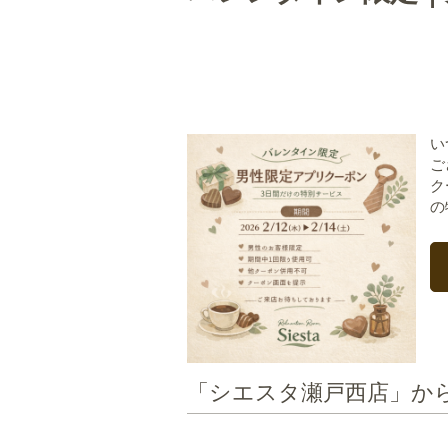
い
ご
ク
の
「シエスタ瀬戸西店」か