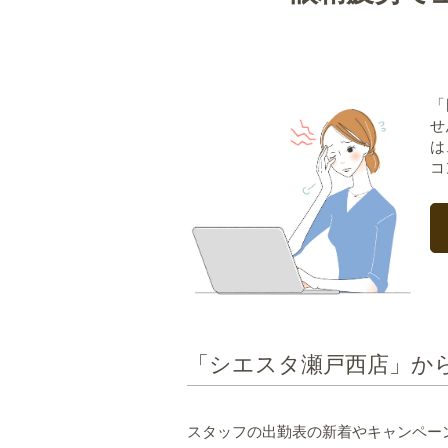
「
せ
は
コ
「シエスタ瀬戸西店」か
スタッフの出勤表の新着やキャンペー