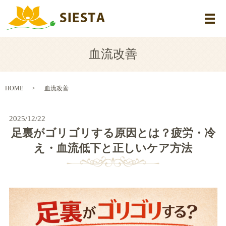
メ
血流改善
HOME
血流改善
2025/12/22
足裏がゴリゴリする原因とは？疲労・冷
え・血流低下と正しいケア方法