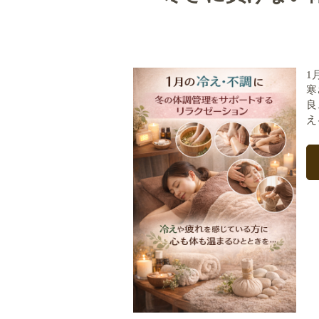
1
寒
良
え