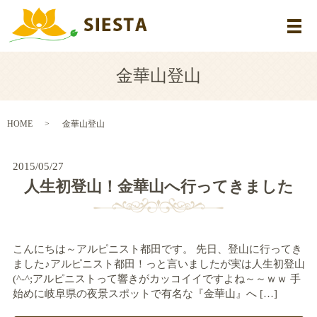
メ
金華山登山
HOME
金華山登山
2015/05/27
人生初登山！金華山へ行ってきました
こんにちは～アルピニスト都田です。 先日、登山に行ってき
ました♪アルピニスト都田！っと言いましたが実は人生初登山
(^-^;アルピニストって響きがカッコイイですよね～～ｗｗ 手
始めに岐阜県の夜景スポットで有名な『金華山』へ […]