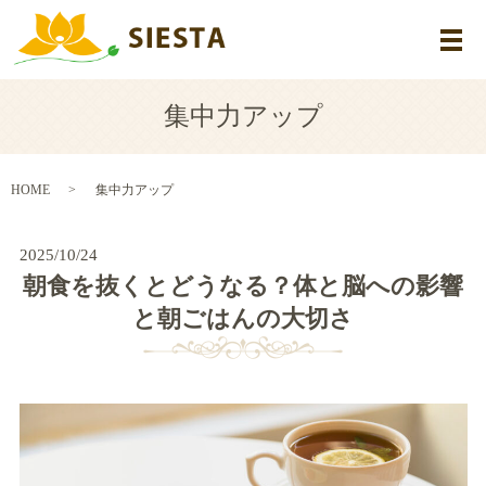
メ
集中力アップ
HOME
集中力アップ
2025/10/24
朝食を抜くとどうなる？体と脳への影響
と朝ごはんの大切さ