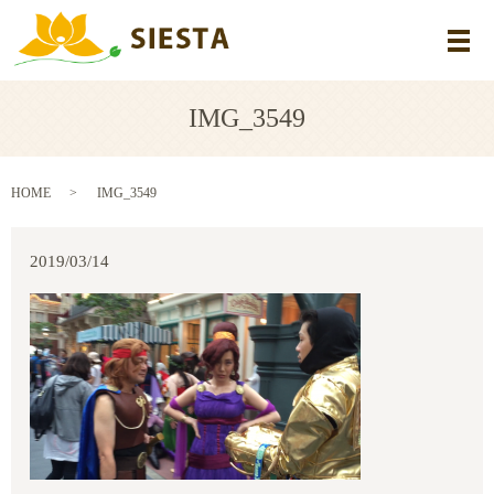
メ
IMG_3549
HOME
IMG_3549
2019/03/14