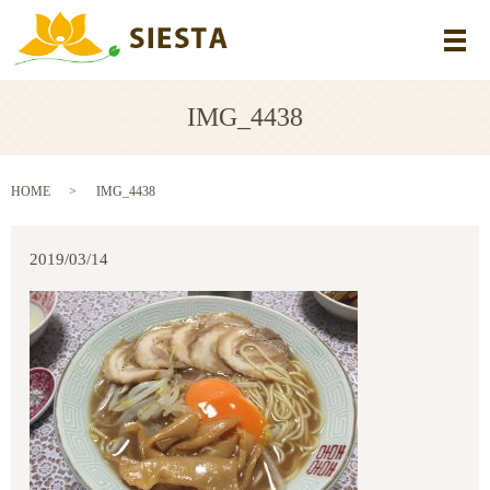
メ
IMG_4438
HOME
IMG_4438
2019/03/14