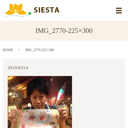
メ
IMG_2770-225×300
HOME
IMG_2770-225×300
2019/03/14