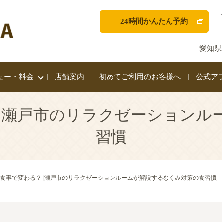
24時間かんたん予約
愛知県
ュー・料金
店舗案内
初めてご利用のお客様へ
公式ア
 |瀬戸市のリラクゼーションル
習慣
食事で変わる？ |瀬戸市のリラクゼーションルームが解説するむくみ対策の食習慣