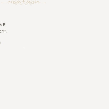
ある
です。
品