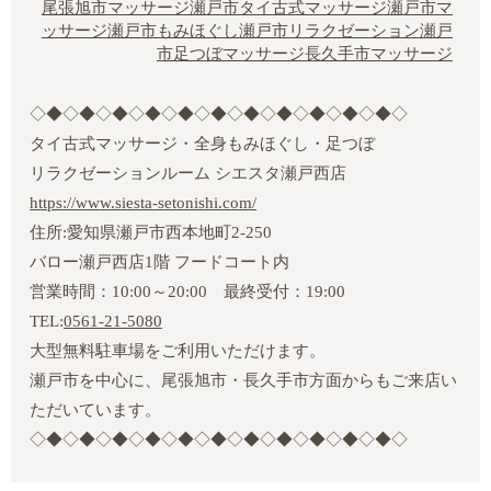
尾張旭市マッサージ
瀬戸市タイ古式マッサージ
瀬戸市マ
ッサージ
瀬戸市もみほぐし
瀬戸市リラクゼーション
瀬戸
市足つぼマッサージ
長久手市マッサージ
◇◆◇◆◇◆◇◆◇◆◇◆◇◆◇◆◇◆◇◆◇◆◇
タイ古式マッサージ・全身もみほぐし・足つぼ
リラクゼーションルーム シエスタ瀬戸西店
https://www.siesta-setonishi.com/
住所:愛知県瀬戸市西本地町2‐250
バロー瀬戸西店1階 フードコート内
営業時間：10:00～20:00 最終受付：19:00
TEL:
0561-21-5080
大型無料駐車場をご利用いただけます。
瀬戸市を中心に、尾張旭市・長久手市方面からもご来店い
ただいています。
◇◆◇◆◇◆◇◆◇◆◇◆◇◆◇◆◇◆◇◆◇◆◇