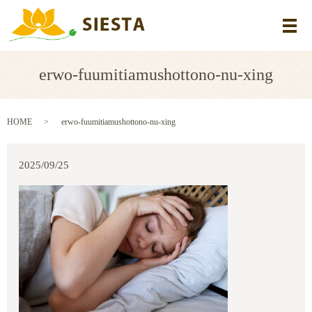
メ
erwo-fuumitiamushottono-nu-xing
HOME
erwo-fuumitiamushottono-nu-xing
2025/09/25