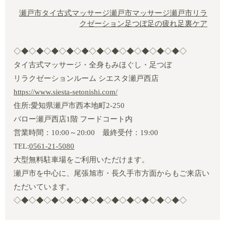
瀬戸市タイ古式マッサージ
瀬戸市マッサージ
瀬戸市リラ
クゼーション
足つぼ
足の疲れ
足裏ケア
◇◆◇◆◇◆◇◆◇◆◇◆◇◆◇◆◇◆◇◆◇◆◇
タイ古式マッサージ・全身もみほぐし・足つぼ
リラクゼーションルーム シエスタ瀬戸西店
https://www.siesta-setonishi.com/
住所:愛知県瀬戸市西本地町2‐250
バロー瀬戸西店1階 フードコート内
営業時間：10:00～20:00 最終受付：19:00
TEL:
0561-21-5080
大型無料駐車場をご利用いただけます。
瀬戸市を中心に、尾張旭市・長久手市方面からもご来店い
ただいています。
◇◆◇◆◇◆◇◆◇◆◇◆◇◆◇◆◇◆◇◆◇◆◇