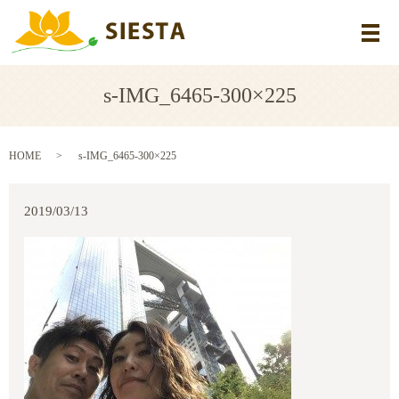
メ
s-IMG_6465-300×225
HOME
s-IMG_6465-300×225
2019/03/13