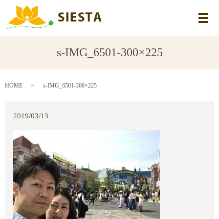
メ
s-IMG_6501-300×225
HOME
s-IMG_6501-300×225
2019/03/13