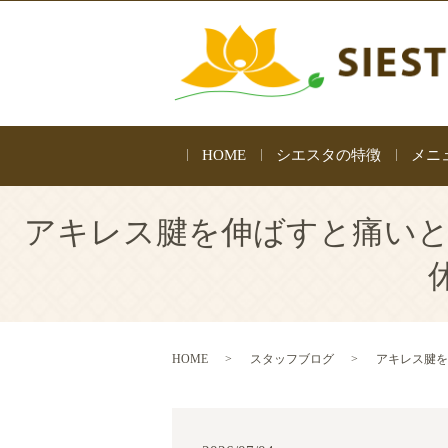
HOME
シエスタの特徴
メニ
アキレス腱を伸ばすと痛いと
HOME
スタッフブログ
アキレス腱を