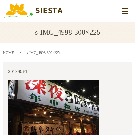
メ
s-IMG_4998-300×225
HOME
s-IMG_4998-300×225
2019/03/14