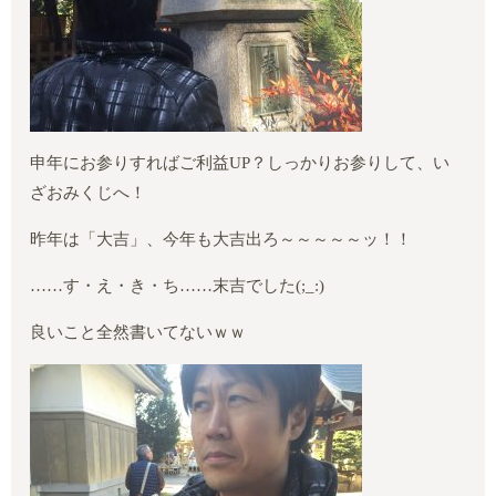
申年にお参りすればご利益
UP
？しっかりお参りして、い
ざおみくじへ！
昨年は「大吉」、今年も大吉出ろ～～～～～ッ！！
……
す・え・き・ち
……
末吉でした
(;_:)
良いこと全然書いてないｗｗ