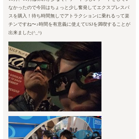
なかったので今回はちょっと少し奮発してエクスプレスパ
スを購入！待ち時間無しでアトラクションに乗れるって楽
チンですね〜
♪
時間を有意義に使えて
USJ
を満喫することが
出来ました
(^_^)