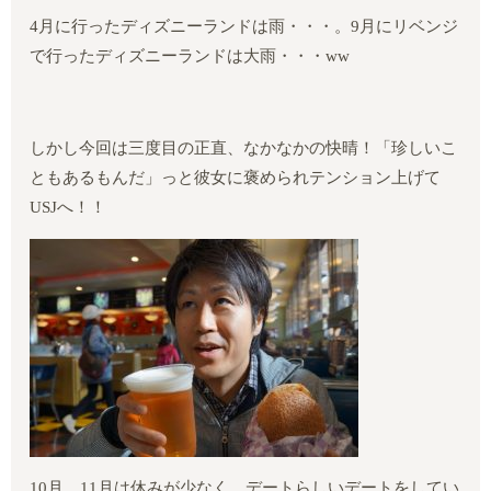
4
月に行ったディズニーランドは雨・・・。
9
月にリベンジ
で行ったディズニーランドは大雨・・・
ww
しかし今回は三度目の正直、なかなかの快晴！「珍しいこ
ともあるもんだ」っと彼女に褒められテンション上げて
USJ
へ！！
10
月、
11
月は休みが少なく、デートらしいデートをしてい