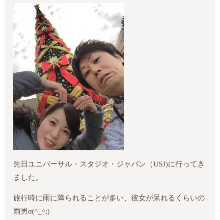
先日ユニバーサル・スタジオ・ジャパン（
USJ)
に行ってき
ました。
旅行時に雨に降られることが多い、彼女が呆れるくらいの
雨男
σ(^_^;)