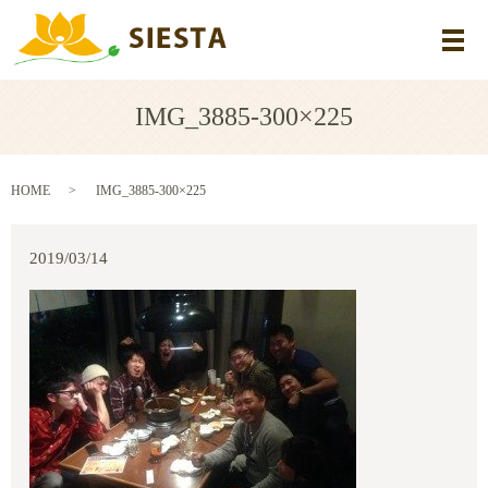
メ
IMG_3885-300×225
HOME
IMG_3885-300×225
2019/03/14