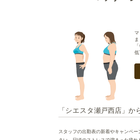
マ
ま
「
低
「シエスタ瀬戸西店」か
スタッフの出勤表の新着やキャンペー