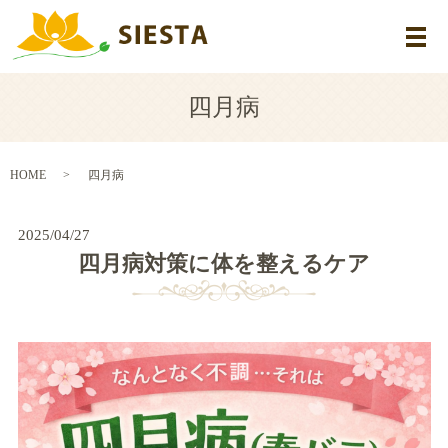
メ
四月病
HOME
四月病
2025/04/27
四月病対策に体を整えるケア