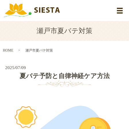
メ
瀬戸市夏バテ対策
HOME
瀬戸市夏バテ対策
2025/07/09
夏バテ予防と自律神経ケア方法