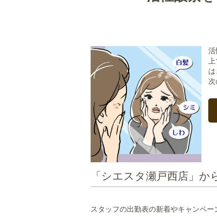
活
上
は
次
「シエスタ瀬戸西店」か
スタッフの出勤表の新着やキャンペー