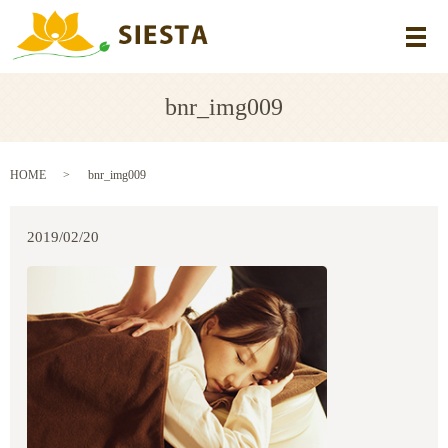
メ
bnr_img009
HOME
bnr_img009
2019/02/20