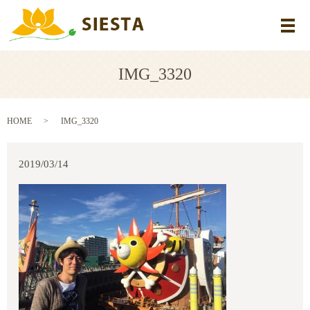
メ
IMG_3320
HOME
IMG_3320
2019/03/14