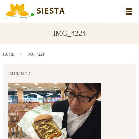
メ
IMG_4224
HOME
IMG_4224
2019/03/14