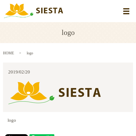
メ
logo
HOME
logo
2019/02/20
logo