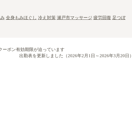
くみ
全身もみほぐし
冷え対策
瀬戸市マッサージ
疲労回復
足つぼ
クーポン有効期限が迫っています
出勤表を更新しました（2026年2月1日～2026年3月20日